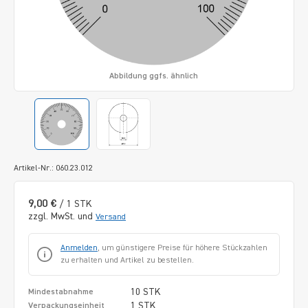
Abbildung ggfs. ähnlich
Artikel-Nr.: 060.23.012
9,00 €
/ 1 STK
zzgl. MwSt. und
Versand
Anmelden
, um günstigere Preise für höhere Stückzahlen
zu erhalten und Artikel zu bestellen.
10 STK
Mindestabnahme
1 STK
Verpackungseinheit