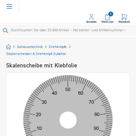
alt springen
0
Anmelden
Merklisten
Warenkorb
Startseite
Gehäusetechnik
Drehknöpfe
Skalenscheiben & Drehknopf-Zubehör
Skalenscheibe mit Klebfolie
Bildergalerie überspringen