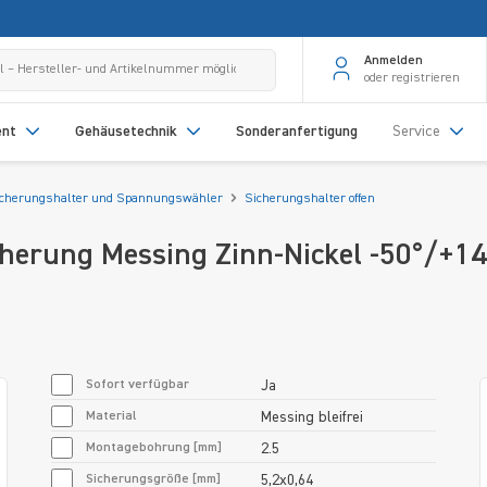
Anmelden
oder registrieren
ent
Gehäusetechnik
Sonderanfertigung
Service
icherungshalter und Spannungswähler
Sicherungshalter offen
cherung Messing Zinn-Nickel -50°/+1
Sofort verfügbar
Ja
Material
Messing bleifrei
Montagebohrung [mm]
2.5
Sicherungsgröße [mm]
5,2x0,64