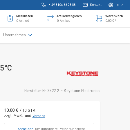
+ 49 8104 66 23 88
Kontakt
DE
Merklisten
Artikelvergleich
Warenkorb
0
Artikel
0
Artikel
0,00 € *
Unternehmen
45°C
Hersteller-Nr.:3522-2
Keystone Electronics
10,00 €
/ 10 STK
zzgl. MwSt. und
Versand
Anmelden
, um günstigere Preise für höhere