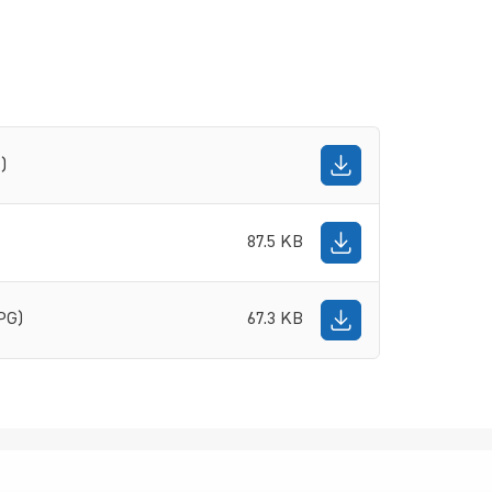
)
87.5 KB
PG)
67.3 KB