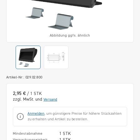
Abbildung ggfs. ähnlich
Artikel-Nr.: 029.02.800
2,95 €
/ 1 STK
zzgl. MwSt. und
Versand
Anmelden
, um günstigere Preise für höhere Stückzahlen
zu erhalten und Artikel zu bestellen.
1 STK
Mindestabnahme
1 STK
Verpackungseinheit