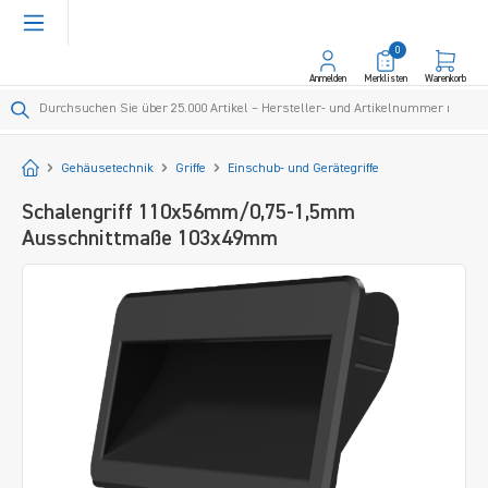
alt springen
0
Anmelden
Merklisten
Warenkorb
Startseite
Gehäusetechnik
Griffe
Einschub- und Gerätegriffe
Schalengriff 110x56mm/0,75-1,5mm
Ausschnittmaße 103x49mm
Bildergalerie überspringen