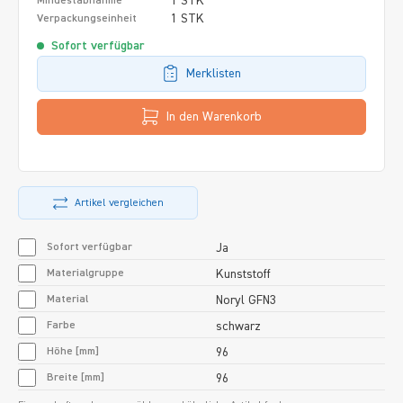
1 STK
Mindestabnahme
1 STK
Verpackungseinheit
Sofort verfügbar
Merklisten
In den Warenkorb
Artikel vergleichen
Sofort verfügbar
Ja
Materialgruppe
Kunststoff
Material
Noryl GFN3
Farbe
schwarz
Höhe [mm]
96
Breite [mm]
96