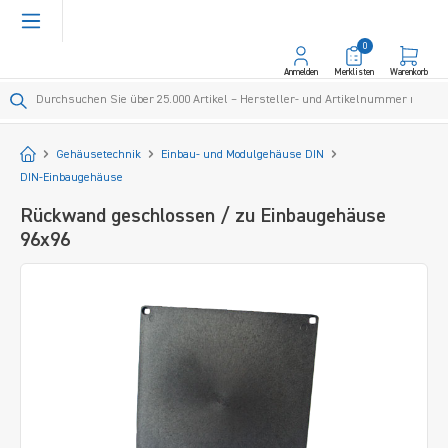
alt springen
0
Anmelden
Merklisten
Warenkorb
Startseite
Gehäusetechnik
Einbau- und Modulgehäuse DIN
DIN-Einbaugehäuse
Rückwand geschlossen / zu Einbaugehäuse
96x96
Bildergalerie überspringen