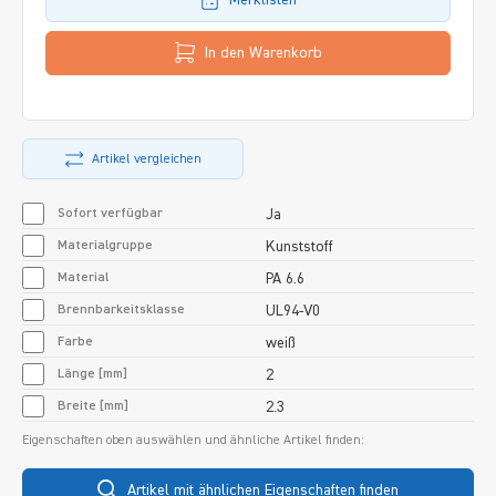
In den Warenkorb
Artikel vergleichen
Sofort verfügbar
Ja
Materialgruppe
Kunststoff
Material
PA 6.6
Brennbarkeitsklasse
UL94-V0
Farbe
weiß
Länge [mm]
2
Breite [mm]
2.3
Eigenschaften oben auswählen und ähnliche Artikel finden:
Artikel mit ähnlichen Eigenschaften finden