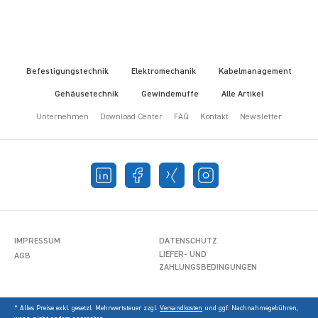
Befestigungstechnik
Elektromechanik
Kabelmanagement
Gehäusetechnik
Gewindemuffe
Alle Artikel
Unternehmen
Download Center
FAQ
Kontakt
Newsletter
IMPRESSUM
DATENSCHUTZ
LIEFER- UND
AGB
ZAHLUNGSBEDINGUNGEN
* Alles Preise exkl. gesetzl. Mehrwertsteuer zzgl.
Versandkosten
und ggf. Nachnahmegebühren,