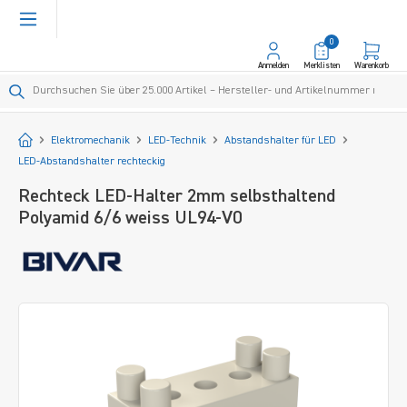
alt springen
0
Anmelden
Merklisten
Warenkorb
Startseite
Elektromechanik
LED-Technik
Abstandshalter für LED
LED-Abstandshalter rechteckig
Rechteck LED-Halter 2mm selbsthaltend
Polyamid 6/6 weiss UL94-V0
Bildergalerie überspringen