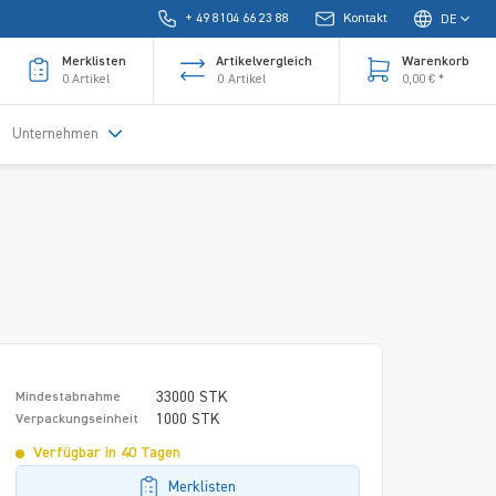
+ 49 8104 66 23 88
Kontakt
DE
Merklisten
Artikelvergleich
Warenkorb
0
Artikel
0
Artikel
0,00 € *
Unternehmen
33000 STK
Mindestabnahme
1000 STK
Verpackungseinheit
Verfügbar in 40 Tagen
Merklisten