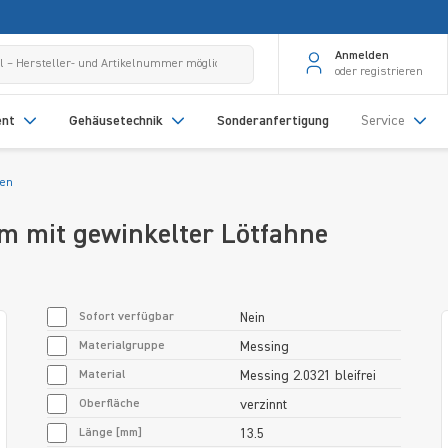
Anmelden
oder registrieren
ent
Gehäusetechnik
Sonderanfertigung
Service
sen
m mit gewinkelter Lötfahne
Sofort verfügbar
Nein
Materialgruppe
Messing
Material
Messing 2.0321 bleifrei
Oberfläche
verzinnt
Länge [mm]
13.5