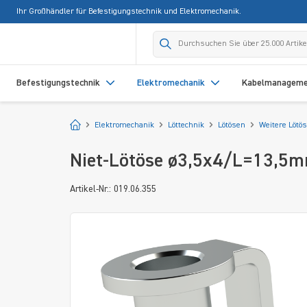
Ihr Großhändler für Befestigungstechnik und Elektromechanik.
springen
Zur Hauptnavigation springen
Befestigungstechnik
Elektromechanik
Kabelmanagem
Startseite
Elektromechanik
Löttechnik
Lötösen
Weitere Lötö
Niet-Lötöse ø3,5x4/L=13,5m
Artikel-Nr.: 019.06.355
Bildergalerie überspringen