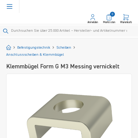
alt springen
0
Anmelden
Merklisten
Warenkorb
Startseite
Befestigungstechnik
Scheiben
Anschlussscheiben & Klemmbügel
Klemmbügel Form G M3 Messing vernickelt
Bildergalerie überspringen