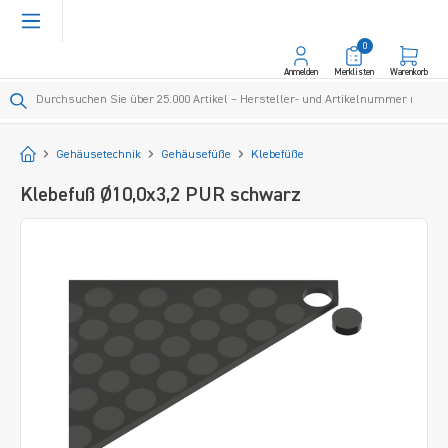
alt springen
0
Anmelden
Merklisten
Warenkorb
Startseite
Gehäusetechnik
Gehäusefüße
Klebefüße
Klebefuß Ø10,0x3,2 PUR schwarz
Bildergalerie überspringen