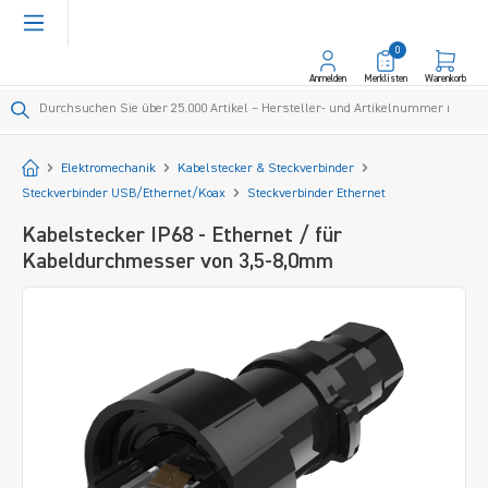
alt springen
0
Anmelden
Merklisten
Warenkorb
Startseite
Elektromechanik
Kabelstecker & Steckverbinder
Steckverbinder USB/Ethernet/Koax
Steckverbinder Ethernet
Kabelstecker IP68 - Ethernet / für
Kabeldurchmesser von 3,5-8,0mm
Bildergalerie überspringen