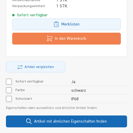
1 STK
Mindestabnahme
1 STK
Verpackungseinheit
Sofort verfügbar
Merklisten
In den Warenkorb
Artikel vergleichen
Sofort verfügbar
Ja
Farbe
schwarz
Schutzart
IP68
Eigenschaften oben auswählen und ähnliche Artikel finden:
Artikel mit ähnlichen Eigenschaften finden