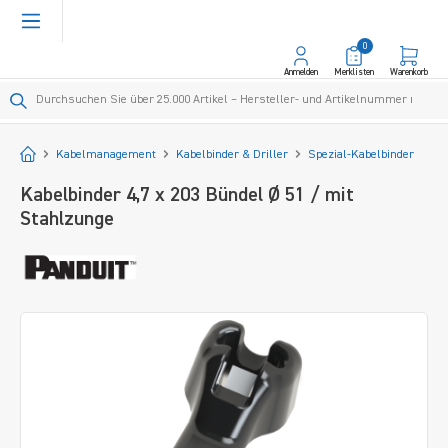
alt springen
0
Anmelden
Merklisten
Warenkorb
Startseite
Kabelmanagement
Kabelbinder & Driller
Spezial-Kabelbinder
Kabelbinder 4,7 x 203 Bündel Ø 51 / mit
Stahlzunge
Bildergalerie überspringen