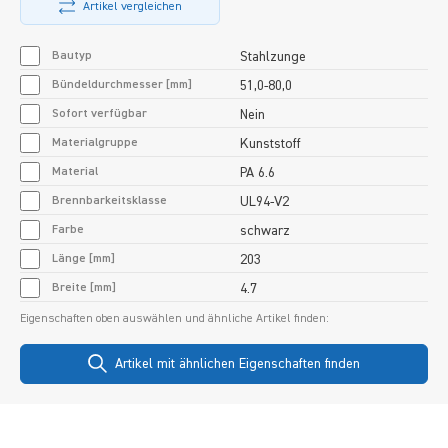
Artikel vergleichen
Bautyp
Stahlzunge
Bündeldurchmesser [mm]
51,0-80,0
Sofort verfügbar
Nein
Materialgruppe
Kunststoff
Material
PA 6.6
Brennbarkeitsklasse
UL94-V2
Farbe
schwarz
Länge [mm]
203
Breite [mm]
4.7
Eigenschaften oben auswählen und ähnliche Artikel finden:
Artikel mit ähnlichen Eigenschaften finden