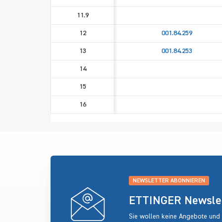
11.9
12
001.84.259
13
001.84.253
14
15
16
NEWSLETTER ABONNIEREN
ETTINGER Newslett
Sie wollen keine Angebote und