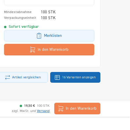
100 STK
Mindestabnahme
100 STK
Verpackungseinheit
Sofort verfügbar
Merklisten
In den Warenkorb
Artikel vergleichen
16 Varianten anzeigen
19,50 €
100 STK
In den Warenkorb
zzgl. MwSt. und
Versand