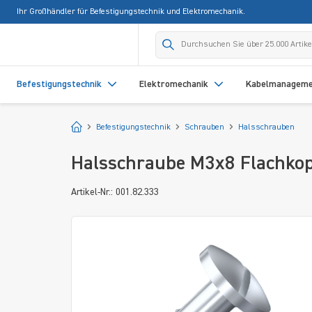
Ihr Großhändler für Befestigungstechnik und Elektromechanik.
springen
Zur Hauptnavigation springen
Befestigungstechnik
Elektromechanik
Kabelmanagem
Startseite
Befestigungstechnik
Schrauben
Halsschrauben
Halsschraube M3x8 Flachkopf 
Artikel-Nr.: 001.82.333
Bildergalerie überspringen