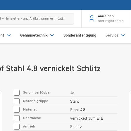
Anmelden
oder registrieren
ent
Gehäusetechnik
Sonderanfertigung
Service
Stahl 4.8 vernickelt Schlitz
Sofort verfügbar
Ja
Materialgruppe
Stahl
Material
Stahl 4.8
Oberfläche
vernickelt 3µm E1E
Antrieb
Schlitz