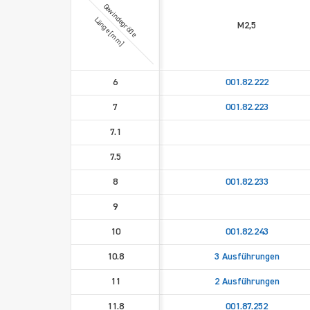
Gewindegröße
Länge [mm]
M2,5
6
001.82.222
7
001.82.223
7.1
7.5
8
001.82.233
9
10
001.82.243
10.8
3 Ausführungen
11
2 Ausführungen
11.8
001.87.252