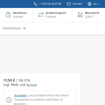
+ 49 8104 66 23 88
Kontakt
DE
Merklisten
Artikelvergleich
Warenkorb
0
Artikel
0
Artikel
0,00 € *
Unternehmen
19,50 €
/ 100 STK
zzgl. MwSt. und
Versand
Anmelden
, um günstigere Preise für höhere
Stückzahlen zu erhalten und Artikel zu
bestellen.