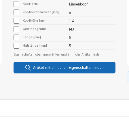
Kopfform
Linsenkopf
Kopfdurchmesser [mm]
6
Kopfhöhe [mm]
1.4
Gewindegröße
M3
Länge [mm]
8
Halslänge [mm]
5
Eigenschaften oben auswählen und ähnliche Artikel finden:
Artikel mit ähnlichen Eigenschaften finden