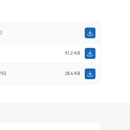
)
91.2 KB
PG)
28.4 KB