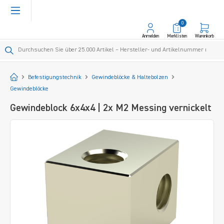
alt springen
0
Anmelden
Merklisten
Warenkorb
Startseite
Befestigungstechnik
Gewindeblöcke & Haltebolzen
Gewindeblöcke
Gewindeblock 6x4x4 | 2x M2 Messing vernickelt
Bildergalerie überspringen