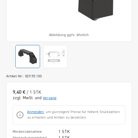
Abbildung ggfs. ähnlich
Artikel-Nr.: 029.55.100
9,40 €
/ 1 STK
zzgl. MwSt. und
Versand
Anmelden
, um günstigere Preise für höhere Stückzahlen
zu erhalten und Artikel zu bestellen.
1 STK
Mindestabnahme
1 STK
Verpackungseinheit