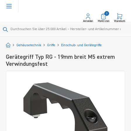
alt springen
0
Anmelden
Merklisten
Warenkorb
Startseite
Gehäusetechnik
Griffe
Einschub- und Gerätegriffe
Gerätegriff Typ RG - 19mm breit M5 extrem
Verwindungsfest
Bildergalerie überspringen