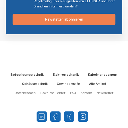
Regelmäßig über Neuigkeiten von ETTINGER und Ihrer
Branchen informiert werden?
Newsletter abonnieren
Befestigungstechnik
Elektromechanik
Kabelmanagement
Gehäusetechnik
Gewindemuffe
Alle Artikel
Unternehmen
Download Center
FAQ
Kontakt
Newsletter