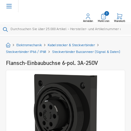
alt springen
0
Anmelden
Merklisten
Warenkorb
Startseite
Elektromechanik
Kabelstecker & Steckverbinder
Steckverbinder IP66 / IP68
Steckverbinder Buccanneer (Signal & Daten)
Flansch-Einbaubuchse 6-pol. 3A-250V
Bildergalerie überspringen