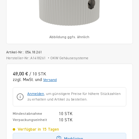
Abbildung ggfs. ähnlich
Artikel-Nr.: 054.18.261
Hersteller-Nr.:A1418261
OKW Gehäusesysteme
49,00 €
/ 10 STK
zzgl. MwSt. und
Versand
Anmelden
, um günstigere Preise für höhere Stückzahlen
zu erhalten und Artikel zu bestellen.
10 STK
Mindestabnahme
10 STK
Verpackungseinheit
Verfügbar in 15 Tagen
Merklisten