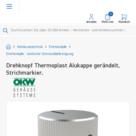
alt springen
0
Anmelden
Merklisten
Warenkorb
Startseite
Gehäusetechnik
Drehknöpfe
Drehknöpfe - seitliche Schraubbefestigung
Drehknopf Thermoplast Alukappe gerändelt,
Strichmarkier.
Bildergalerie überspringen