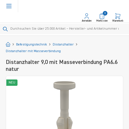
alt springen
0
Anmelden
Merklisten
Warenkorb
Startseite
Befestigungstechnik
Distanzhalter
Distanzhalter mit Masseverbindung
Distanzhalter 9,0 mit Masseverbindung PA6.6
natur
Bildergalerie überspringen
NEU
N