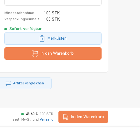
100 STK
Mindestabnahme
100 STK
Verpackungseinheit
Sofort verfügbar
Merklisten
In den Warenkorb
Artikel vergleichen
43,60 €
100 STK
In den Warenkorb
zzgl. MwSt. und
Versand