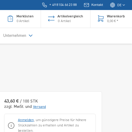
+ 49 8104 66 23 88
Kontakt
DE
Merklisten
Artikelvergleich
Warenkorb
0
Artikel
0
Artikel
0,00 € *
Unternehmen
43,60 €
/ 100 STK
zzgl. MwSt. und
Versand
Anmelden
, um günstigere Preise für höhere
Stückzahlen zu erhalten und Artikel zu
bestellen.