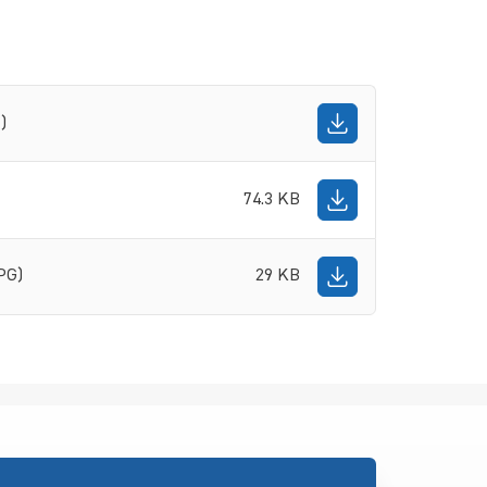
)
74.3 KB
PG)
29 KB