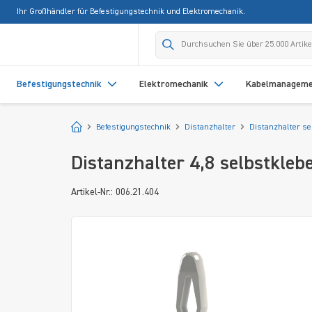
Ihr Großhändler für Befestigungstechnik und Elektromechanik.
springen
Zur Hauptnavigation springen
Befestigungstechnik
Elektromechanik
Kabelmanagem
Startseite
Befestigungstechnik
Distanzhalter
Distanzhalter se
Distanzhalter 4,8 selbstkle
Artikel-Nr.: 006.21.404
Bildergalerie überspringen