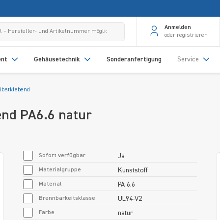
Anmelden
oder registrieren
ent
Gehäusetechnik
Sonderanfertigung
Service
lbstklebend
bend PA6.6 natur
Sofort verfügbar
Ja
Materialgruppe
Kunststoff
Material
PA 6.6
Brennbarkeitsklasse
UL94-V2
Farbe
natur