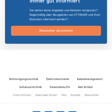
immer gut informiert
Sie wollen keine Angebote und Aktionen verpassen?
Regelmäßig über Neuigkeiten von ETTINGER und Ihrer
Branchen informiert werden?
Newsletter abonnieren
Befestigungstechnik
Elektromechanik
Kabelmanagement
Gehäusetechnik
Gewindemuffe
Alle Artikel
Unternehmen
Download Center
FAQ
Kontakt
Newsletter