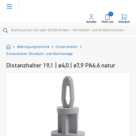
alt springen
0
Anmelden
Merklisten
Warenkorb
Startseite
Befestigungstechnik
Distanzhalter
Distanzhalter Blindloch- und Nietmontage
Distanzhalter 19,1 | ø4,0 | ø7,9 PA6.6 natur
Bildergalerie überspringen