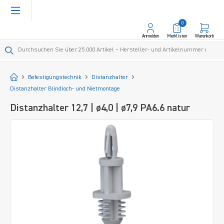
alt springen
0
Anmelden
Merklisten
Warenkorb
Startseite
Befestigungstechnik
Distanzhalter
Distanzhalter Blindloch- und Nietmontage
Distanzhalter 12,7 | ø4,0 | ø7,9 PA6.6 natur
Bildergalerie überspringen