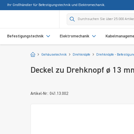
Ihr Großhändler für Befestigungstechnik und Elektromechanik.
springen
Zur Hauptnavigation springen
Befestigungstechnik
Elektromechanik
Kabelmanagem
Startseite
Gehäusetechnik
Drehknöpfe
Drehknöpfe - Befestigu
Deckel zu Drehknopf ø 13 m
Artikel-Nr.: 041.13.002
Bildergalerie überspringen