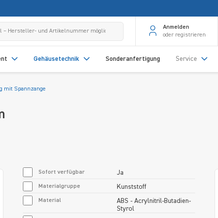
Anmelden
oder registrieren
ent
Gehäusetechnik
Sonderanfertigung
Service
ng mit Spannzange
m
Sofort verfügbar
Ja
Materialgruppe
Kunststoff
Material
ABS - Acrylnitril-Butadien-
Styrol